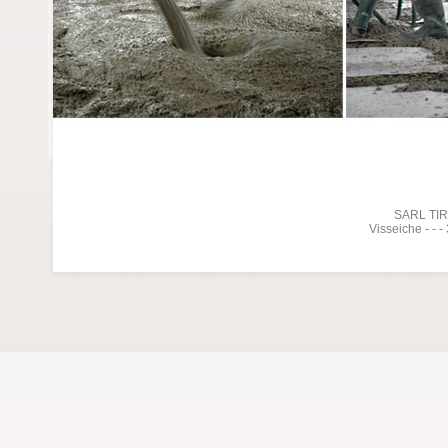
SARL TIREL
Visseiche - - 